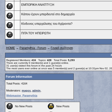
ΕΜΠΟΡΙΚΗ ΑΝΑΠΤΥΞΗ
Κάπου έχουν μπερδευτεί στο δημαρχείο
Κίνδυνος υπερχείλισης του Αχέροντα?
ΠΙΤΑ ΤΟΥ ΗΠΕΙΡΩΤΗ
HOME
→
Paramythia - Forum
→
Γενική συζήτηση
Registered Members:
416
Topics:
428
Total Posts:
5,293
There are currently
0
member(s) and
1
guest(s) online
.
31
user(s) visited this forum in the past 24 hours
The most users ever online at once was 5 member(s) and 2 guest(s) at 10:31pm Nov 02, 2
Forum Information
Total Posts: 4164
Moderators:
magos
,
admin
,
Webmaster_Paramythia
No New Posts
New Posts