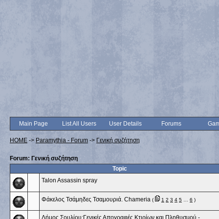
Main Page
List All Users
User Details
Forums
Gam
HOME
->
Paramythia - Forum
->
Γενική συζήτηση
Forum: Γενική συζήτηση
Topic
Talon Assassin spray
Φάκελος Τσάμηδες Τσαμουριά. Chameria
(
1
2
3
4
5
…
6
)
Δήμος Σουλίου:Γενικές Απογραφές Κτιρίων και Πληθυσμού -